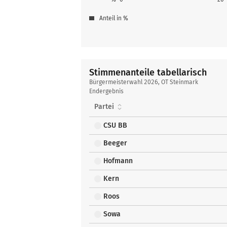
Anteil in %
Stimmenanteile tabellarisch
Stimmenanteile
Bürgermeisterwahl 2026, OT Steinmark
tabellarisch
Endergebnis
Partei
CSU BB
Beeger
Hofmann
Kern
Roos
Sowa