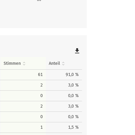
file_download
Stimmen
Anteil
61
91,0 %
2
3,0 %
0
0,0 %
2
3,0 %
0
0,0 %
1
1,5 %